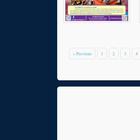
« Previous
1
2
3
4