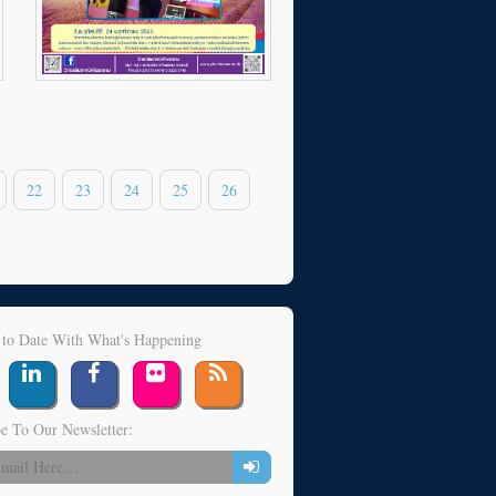
22
23
24
25
26
 to Date With What's Happening
e To Our Newsletter: