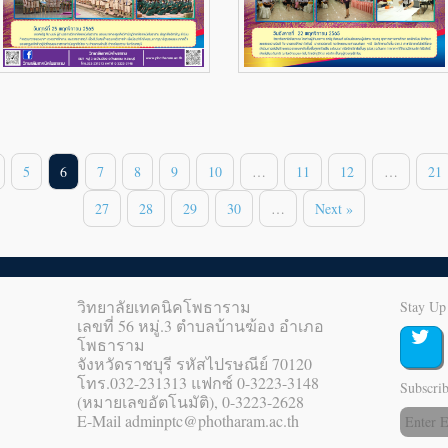
5
6
7
8
9
10
…
11
12
…
21
27
28
29
30
…
Next »
วิทยาลัยเทคนิคโพธาราม
Stay Up
เลขที่ 56 หมู่.3 ตำบลบ้านฆ้อง อำเภอ
โพธาราม
จังหวัดราชบุรี รหัสไปรษณีย์ 70120
โทร.032-231313 แฟกซ์ 0-3223-3148
Subscrib
(หมายเลขอัตโนมัติ), 0-3223-2628
E-Mail adminptc@photharam.ac.th