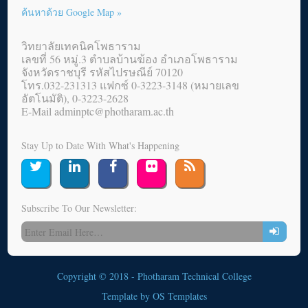
ค้นหาด้วย Google Map »
วิทยาลัยเทคนิคโพธาราม
เลขที่ 56 หมู่.3 ตำบลบ้านฆ้อง อำเภอโพธาราม
จังหวัดราชบุรี รหัสไปรษณีย์ 70120
โทร.032-231313 แฟกซ์ 0-3223-3148 (หมายเลข
อัตโนมัติ), 0-3223-2628
E-Mail adminptc@photharam.ac.th
Stay Up to Date With What's Happening
Subscribe To Our Newsletter:
Copyright © 2018 - Photharam Technical College
Template by
OS Templates