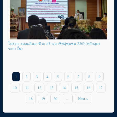
โครงการออมสินอาชีวะ สร้างอาชีพสู่ชุมชน 2565 (หลักสูตร
ระยะสั้น)
1
2
3
4
5
6
7
8
9
10
11
12
13
14
15
16
17
18
19
20
…
Next »