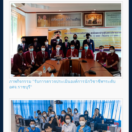
ภาพกิจกรรม "รับการตรวจประเมินองค์การนักวิชาชีพฯระดับ
อศจ.ราชบุรี"